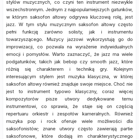
stylów muzycznych, co czyni ten instrument niezwykle
wszechstronnym. Jednym z najpopularniejszych gatunków,
w którym saksofon altowy odgrywa kluczową rolę, jest
jazz. W tym stylu muzycznym saksofon altowy często
pełni funkcję zarówno solisty, jak i instrumentu
towarzyszącego. Muzycy jazzowi wykorzystują go do
improwizacji, co pozwala na wyrażenie indywidualnych
emocji i pomysłów. Warto zaznaczyć, że jazz ma wiele
podgatunków, takich jak bebop czy smooth jazz, które
różnią się charakterem i techniką gry. Kolejnym
interesującym stylem jest muzyka klasyczna, w której
saksofon altowy również znajduje swoje miejsce. Choć nie
jest to instrument typowo klasyczny, coraz więcej
kompozytorów pisze utwory dedykowane temu
instrumentowi, co sprawia, że staje się on częścią
repertuaru orkiestr i zespołów kameralnych. Również
muzyka pop i rock oferuje wiele możliwości dla
saksofonistów; znane utwory często zawierają partie
saksofonowe, które dodają im charakterystycznego