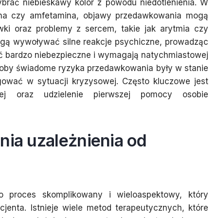
ybrać niebieskawy kolor z powodu niedotlenienia. W
aina czy amfetamina, objawy przedawkowania mogą
ki oraz problemy z sercem, takie jak arytmia czy
ogą wywoływać silne reakcje psychiczne, prowadząc
yć bardzo niebezpieczne i wymagają natychmiastowej
osoby świadome ryzyka przedawkowania były w stanie
agować w sytuacji kryzysowej. Często kluczowe jest
j oraz udzielenie pierwszej pomocy osobie
nia uzależnienia od
o proces skomplikowany i wieloaspektowy, który
enta. Istnieje wiele metod terapeutycznych, które