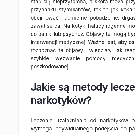
stać się nieprzytomna, a skóra może prz
przypadku stymulantów, takich jak kok
obejmować nadmierne pobudzenie, drgaw
zawał serca. Narkotyki halucynogenne m
do paniki lub psychoz. Objawy te mogą b
interwencji medycznej. Ważne jest, aby 
rozpoznać te objawy i wiedziały, jak re
szybkie wezwanie pomocy medyczne
poszkodowanej.
Jakie są metody lecze
narkotyków?
Leczenie uzależnienia od narkotyków t
wymaga indywidualnego podejścia do pacj