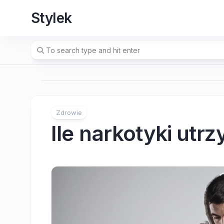
Skip
Stylek
to
content
Zdrowie
Ile narkotyki utr