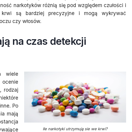
cność narkotyków różnią się pod względem czułości i
ty krwi są bardziej precyzyjne i mogą wykrywać
moczu czy włosów.
ją na czas detekcji
a wiele
 ocenie
, rodzaj
iektóre
inne. Po
ia mają
stancja
Ile narkotyki utrzymują sie we krwi?
wające