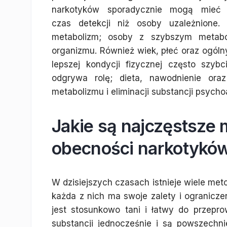
narkotyków sporadycznie mogą mieć 
czas detekcji niż osoby uzależnione. 
metabolizm; osoby z szybszym metabo
organizmu. Również wiek, płeć oraz ogóln
lepszej kondycji fizycznej często szyb
odgrywa rolę; dieta, nawodnienie o
metabolizmu i eliminacji substancji psych
Jakie są najczęstsze
obecności narkotykó
W dzisiejszych czasach istnieje wiele me
każda z nich ma swoje zalety i ograniczen
jest stosunkowo tani i łatwy do przep
substancji jednocześnie i są powszech