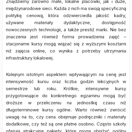
Znajdziemy zarówno małe, lokalne placówki, jak i duże,
międzynarodowe sieci. Każda z nich ma swoją specyficzną
politykę cenową, która odzwierciedla jakość kadry,
używane materiały dydaktyczne, dostępność
nowoczesnych technologii, a także prestiż marki. Nie bez
znaczenia jest również forma prowadzenia zajęć –
stacjonarne kursy mogą wiązać się z wyższymi kosztami
niż zajęcia online, co wynika z potrzeby utrzymania
infrastruktury lokalowej.
Kolejnym istotnym aspektem wpływającym na cenę jest
intensywność kursu oraz liczba godzin lekcyjnych w
semestrze lub roku. Krótkie, intensywne kursy
przygotowujące do konkretnego egzaminu mogą być
droższe w przeliczeniu na jednostkę czasu niż
długoterminowe kursy ogólne. Warto również zwrócić
uwagę na to, czy cena obejmuje podręczniki i materiały
dodatkowe, czy też są one płatne osobno. Często szkoły
oferują atrakcyjne pakiety, które mogą obniżyć ogólny