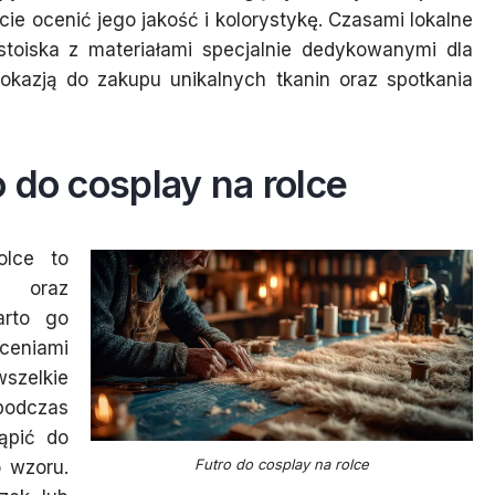
e ocenić jego jakość i kolorystykę. Czasami lokalne
stoiska z materiałami specjalnie dedykowanymi dla
okazją do zakupu unikalnych tkanin oraz spotkania
 do cosplay na rolce
olce to
i oraz
arto go
eceniami
elkie
podczas
ąpić do
Futro do cosplay na rolce
o wzoru.