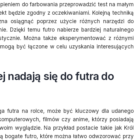
tąpieniem do farbowania przeprowadzić test na małym
ekt będzie zgodny z oczekiwaniami. Kolejną techniką
ożna osiągnąć poprzez użycie różnych narzędzi do
enie. Dzięki temu futro nabierze bardziej naturalnego
listycznie. Można także eksperymentować z różnymi
a mogą być łączone w celu uzyskania interesujących
ej nadają się do futra do
ga futra na rolce, może być kluczowy dla udanego
 komputerowych, filmów czy anime, którzy posiadają
oim wyglądzie. Na przykład postacie takie jak Król
ją bogate futro, które można łatwo odwzorować przy