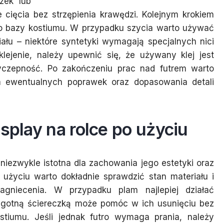
zek lub
cięcia bez strzępienia krawędzi. Kolejnym krokiem
 do bazy kostiumu. W przypadku szycia warto używać
iału – niektóre syntetyki wymagają specjalnych nici
klejenie, należy upewnić się, że używany klej jest
yczepność. Po zakończeniu prac nad futrem warto
m ewentualnych poprawek oraz dopasowania detali
splay na rolce po użyciu
 niezwykle istotna dla zachowania jego estetyki oraz
 użyciu warto dokładnie sprawdzić stan materiału i
gniecenia. W przypadku plam najlepiej działać
ilgotną ściereczką może pomóc w ich usunięciu bez
stiumu. Jeśli jednak futro wymaga prania, należy