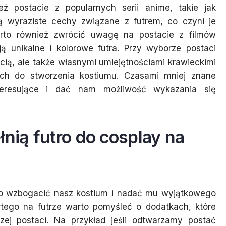
eż postacie z popularnych serii anime, takie jak
ją wyraziste cechy związane z futrem, co czyni je
rto również zwrócić uwagę na postacie z filmów
ą unikalne i kolorowe futra. Przy wyborze postaci
ścią, ale także własnymi umiejętnościami krawieckimi
ych do stworzenia kostiumu. Czasami mniej znane
teresujące i dać nam możliwość wykazania się
łnią futro do cosplay na
o wzbogacić nasz kostium i nadać mu wyjątkowego
rtego na futrze warto pomyśleć o dodatkach, które
szej postaci. Na przykład jeśli odtwarzamy postać