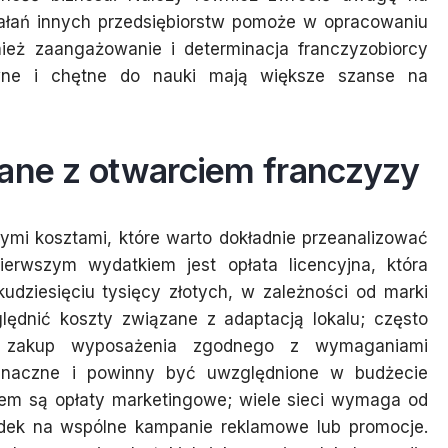
iałań innych przedsiębiorstw pomoże w opracowaniu
nież zaangażowanie i determinacja franczyzobiorcy
wne i chętne do nauki mają większe szanse na
zane z otwarciem franczyzy
ymi kosztami, które warto dokładnie przeanalizować
Pierwszym wydatkiem jest opłata licencyjna, która
kudziesięciu tysięcy złotych, w zależności od marki
lędnić koszty związane z adaptacją lokalu; często
 zakup wyposażenia zgodnego z wymaganiami
znaczne i powinny być uwzględnione w budżecie
em są opłaty marketingowe; wiele sieci wymaga od
adek na wspólne kampanie reklamowe lub promocje.