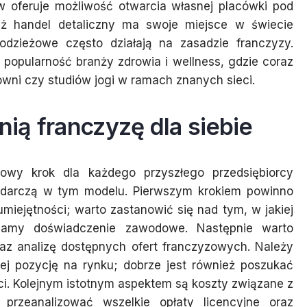
w oferuje możliwość otwarcia własnej placówki pod
ż handel detaliczny ma swoje miejsce w świecie
dzieżowe często działają na zasadzie franczyzy.
popularność branży zdrowia i wellness, gdzie coraz
łowni czy studiów jogi w ramach znanych sieci.
ią franczyzę dla siebie
owy krok dla każdego przyszłego przedsiębiorcy
odarczą w tym modelu. Pierwszym krokiem powinno
umiejętności; warto zastanowić się nad tym, w jakiej
 mamy doświadczenie zawodowe. Następnie warto
az analizę dostępnych ofert franczyzowych. Należy
ej pozycję na rynku; dobrze jest również poszukać
eci. Kolejnym istotnym aspektem są koszty związane z
 przeanalizować wszelkie opłaty licencyjne oraz