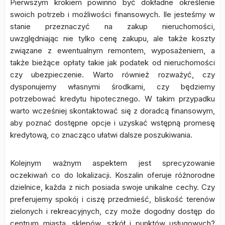
Pierwszym krokiem powinno być dokładne określenie
swoich potrzeb i możliwości finansowych. Ile jesteśmy w
stanie przeznaczyć na zakup nieruchomości,
uwzględniając nie tylko cenę zakupu, ale także koszty
związane z ewentualnym remontem, wyposażeniem, a
także bieżące opłaty takie jak podatek od nieruchomości
czy ubezpieczenie. Warto również rozważyć, czy
dysponujemy własnymi środkami, czy będziemy
potrzebować kredytu hipotecznego. W takim przypadku
warto wcześniej skontaktować się z doradcą finansowym,
aby poznać dostępne opcje i uzyskać wstępną promesę
kredytową, co znacząco ułatwi dalsze poszukiwania.
Kolejnym ważnym aspektem jest sprecyzowanie
oczekiwań co do lokalizacji. Koszalin oferuje różnorodne
dzielnice, każda z nich posiada swoje unikalne cechy. Czy
preferujemy spokój i ciszę przedmieść, bliskość terenów
zielonych i rekreacyjnych, czy może dogodny dostęp do
centrum miasta, sklepów, szkół i punktów usługowych?