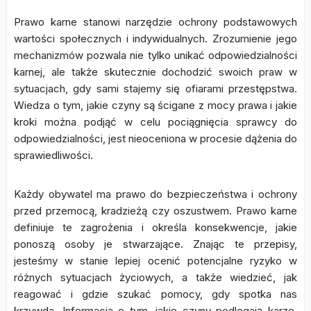
Prawo karne stanowi narzędzie ochrony podstawowych
wartości społecznych i indywidualnych. Zrozumienie jego
mechanizmów pozwala nie tylko unikać odpowiedzialności
karnej, ale także skutecznie dochodzić swoich praw w
sytuacjach, gdy sami stajemy się ofiarami przestępstwa.
Wiedza o tym, jakie czyny są ścigane z mocy prawa i jakie
kroki można podjąć w celu pociągnięcia sprawcy do
odpowiedzialności, jest nieoceniona w procesie dążenia do
sprawiedliwości.
Każdy obywatel ma prawo do bezpieczeństwa i ochrony
przed przemocą, kradzieżą czy oszustwem. Prawo karne
definiuje te zagrożenia i określa konsekwencje, jakie
ponoszą osoby je stwarzające. Znając te przepisy,
jesteśmy w stanie lepiej ocenić potencjalne ryzyko w
różnych sytuacjach życiowych, a także wiedzieć, jak
reagować i gdzie szukać pomocy, gdy spotka nas
krzywda. Informacja o tym, jakie czyny podlegają karze,