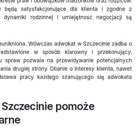
kresie praw i obowiązków małżonków oraz rodziców.
re będą satysfakcjonujące dla klienta i zgodne z
e dynamiki rodzinnej i umiejętność negocjacji są
ieunikniona. Wówczas adwokat w Szczecinie zadba o
zedstawione w sposób klarowny i przekonujący.
u spraw pozwala na przewidywanie potencjalnych
nia drugiej strony. Dbanie o interesy klienta, nawet
odstawa pracy każdego szanującego się adwokata
 Szczecinie pomoże
arne