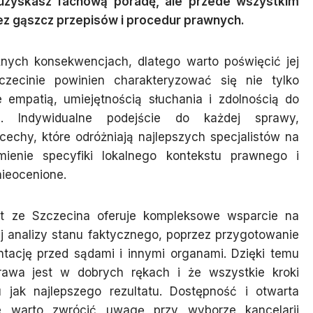
e uzyskasz fachową poradę, ale przede wszystkim
ez gąszcz przepisów i procedur prawnych.
nych konsekwencjach, dlatego warto poświęcić jej
ecinie powinien charakteryzować się nie tylko
 empatią, umiejętnością słuchania i zdolnością do
ń. Indywidualne podejście do każdej sprawy,
echy, które odróżniają najlepszych specjalistów na
ienie specyfiki lokalnego kontekstu prawnego i
ieocenione.
 ze Szczecina oferuje kompleksowe wsparcie na
 analizy stanu faktycznego, poprzez przygotowanie
tację przed sądami i innymi organami. Dzięki temu
awa jest w dobrych rękach i że wszystkie kroki
jak najlepszego rezultatu. Dostępność i otwarta
re warto zwrócić uwagę przy wyborze kancelarii