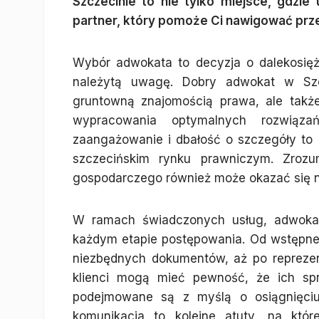
Szczecinie to nie tylko miejsce, gdzi
partner, który pomoże Ci nawigować prz
Wybór adwokata to decyzja o dalekosięż
należytą uwagę. Dobry adwokat w Szcz
gruntowną znajomością prawa, ale także
wypracowania optymalnych rozwiąza
zaangażowanie i dbałość o szczegóły to c
szczecińskim rynku prawniczym. Zrozum
gospodarczego również może okazać się n
W ramach świadczonych usług, adwokat
każdym etapie postępowania. Od wstępnej
niezbędnych dokumentów, aż po reprezen
klienci mogą mieć pewność, że ich spr
podejmowane są z myślą o osiągnięciu 
komunikacja to kolejne atuty, na któ