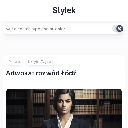
Skip
Stylek
to
content
Prawo
Ukryte Zajawki
Adwokat rozwód Łódź